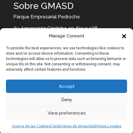
Sobre GMASD
Parque Empresarial Pedroche.
Av. Agrupación Córdoba, 19, Nave 17B.
Manage Consent
14014. Córdoba
To provide the best experiences, we use technologies like cookies to
957 10 29 29 637 87 99 92
store and/or access device information. Consenting to these
technologies will allow us to process data such as browsing behavior or
unique IDs on this site. Not consenting or withdrawing consent, may
adversely affect certain features and functions.
Accept
Deny
View preferences
Acerca de las Cookies
Condiciones de privacidad
Avisos Legales