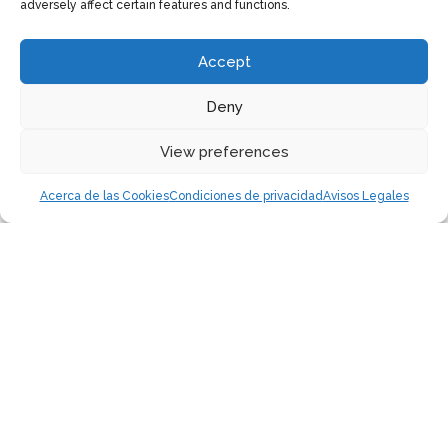
adversely affect certain features and functions.
Accept
Deny
7
View preferences
Acerca de las Cookies
Condiciones de privacidad
Avisos Legales
La legionelosis o enfermedad del
legionario, enfermedad causada por
bacterias de la familia Legionella, se
ha convertido en los últimos años en
un problema de salud pública, debido,
entre otras circunstancias, al