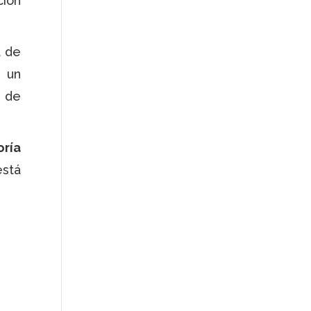
ción
a de
 un
a de
oría
stá