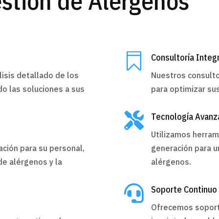
estión de Alérgenos

Consultoría Integ
isis detallado de los
Nuestros consult
o las soluciones a sus
para optimizar su

Tecnología Avanz
Utilizamos herram
ción para su personal,
generación para un
e alérgenos y la
alérgenos.

Soporte Continuo
Ofrecemos soporte