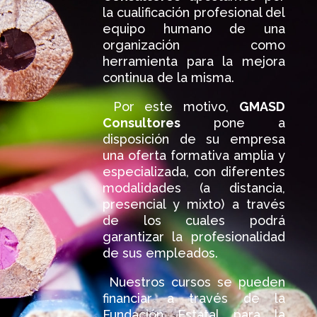
la cualificación profesional del
equipo humano de una
organización como
herramienta para la mejora
continua de la misma.
Por este motivo,
GMASD
Consultores
pone a
disposición de su empresa
una oferta formativa amplia y
especializada, con diferentes
modalidades (a distancia,
presencial y mixto) a través
de los cuales podrá
garantizar la profesionalidad
de sus empleados.
Nuestros cursos se pueden
financiar a través de la
Fundación Estatal para la