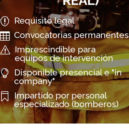
REAL)
Requisito legal

Convocatorias permanentes

Imprescindible para
s
equipos de intervención
Disponible presencial e "in

company"
Impartido por personal

especializado (bomberos)