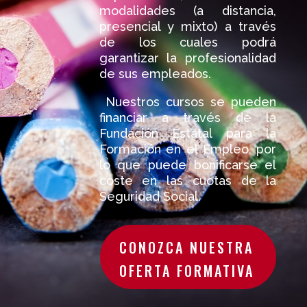
modalidades (a distancia,
presencial y mixto) a través
de los cuales podrá
garantizar la profesionalidad
de sus empleados.
Nuestros cursos se pueden
financiar a través de la
Fundación Estatal para la
Formación en el Empleo, por
lo que puede bonificarse el
coste en las cuotas de la
Seguridad Social.
CONOZCA NUESTRA
OFERTA FORMATIVA